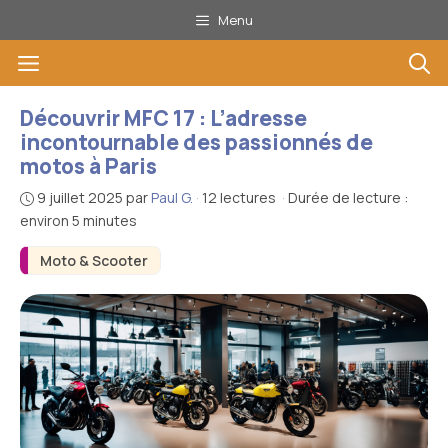
Aller
Menu
au
Menu
contenu
Découvrir MFC 17 : L’adresse
incontournable des passionnés de
motos à Paris
9 juillet 2025
par
Paul G.
·
12 lectures
·
Durée de lecture :
environ 5 minutes
Moto & Scooter