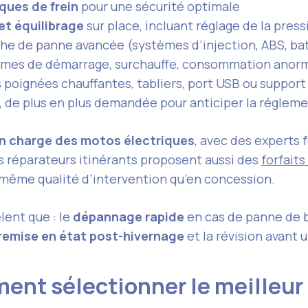
ques de frein
pour une sécurité optimale
t équilibrage
sur place, incluant réglage de la pres
he de panne avancée (systèmes d’injection, ABS, batt
èmes de démarrage, surchauffe, consommation anor
oignées chauffantes, tabliers, port USB ou support
, de plus en plus demandée pour anticiper la réglem
en charge des motos électriques
, avec des experts 
s réparateurs itinérants proposent aussi des
forfaits
a même qualité d’intervention qu’en concession.
lent que : le
dépannage rapide
en cas de panne de b
remise en état post-hivernage
et la révision avant u
ment sélectionner le meilleu