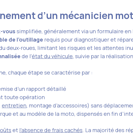
nnement d’un mécanicien mot
z-vous
simplifiée, généralement via un formulaire en 
le de l’outillage
requis pour diagnostiquer et répare
u deux-roues, limitant les risques et les attentes inu
nnalisée
de l’
état du véhicule
, suivie par la réalisat
e, chaque étape se caractérise par :
mise d’un rapport détaillé
nt toute opération
,
entretien
, montage d’accessoires) sans déplaceme
rque et au modèle de la moto, dispensés en fin d’int
coûts
et
l’absence de frais cachés
. La majorité des ré