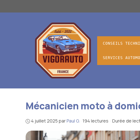
Aller
au
contenu
CONSEILS TECHN
SERVICES AUTOM
Mécanicien moto à domicil
4 juillet 2025
par
Paul G.
·
194 lectures
·
Durée de lect