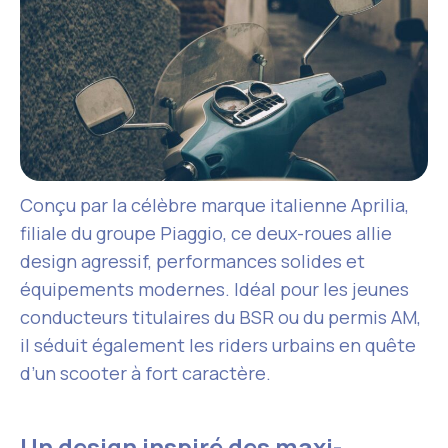
Conçu par la célèbre marque italienne Aprilia,
filiale du groupe Piaggio, ce deux-roues allie
design agressif, performances solides et
équipements modernes. Idéal pour les jeunes
conducteurs titulaires du BSR ou du permis AM,
il séduit également les riders urbains en quête
d’un scooter à fort caractère.
Un design inspiré des maxi-