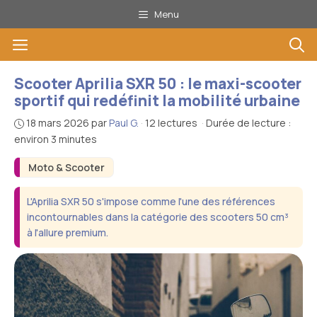
Aller
Menu
au
Menu
contenu
Scooter Aprilia SXR 50 : le maxi-scooter
sportif qui redéfinit la mobilité urbaine
18 mars 2026
par
Paul G.
·
12 lectures
·
Durée de lecture :
environ 3 minutes
Moto & Scooter
L'Aprilia SXR 50 s'impose comme l'une des références
incontournables dans la catégorie des scooters 50 cm³
à l'allure premium.