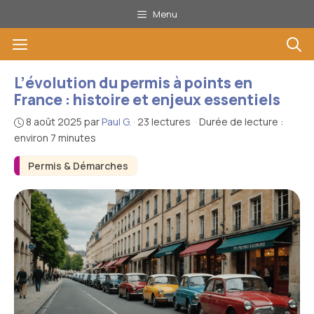
Aller
Menu
au
Menu
contenu
L’évolution du permis à points en
France : histoire et enjeux essentiels
8 août 2025
par
Paul G.
·
23 lectures
·
Durée de lecture :
environ 7 minutes
Permis & Démarches