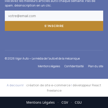
Recevez les meilleurs articles auto chaque semaine. Pas de
spam, désinscription en un clic.
S'INSCRIRE
© 2026 Vigor Auto — Le média de l'auto et de la mécanique
Mentions légales
Confidentialité
Plan du site
A decouvrir :
création de site e-commerce
|
développeur React
freelance
Mentions Légales
·
CGV
·
CGU