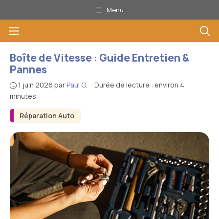
Aller
Menu
au
Menu
contenu
Boîte de Vitesse : Guide Entretien &
Pannes
1 juin 2026
par
Paul G.
·
Durée de lecture : environ 4
minutes
Réparation Auto