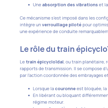
Une
absorption des vibrations
et l
Ce mécanisme s’est imposé dans les confi
intègre un
verrouillage piloté
pour optimis
une expérience de conduite remarquableme
Le rôle du train épicycl
Le
train épicycloïdal
, ou train planétaire
rapports de transmission. Il se compose d
par l’action coordonnée des embrayages et 
Lorsque la
couronne
est bloquée, la
En libérant ou bloquant différemment
régime moteur.