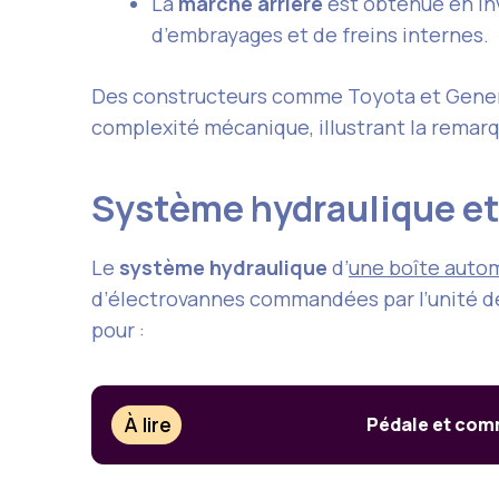
La
marche arrière
est obtenue en inv
d’embrayages et de freins internes.
Des constructeurs comme Toyota et General 
complexité mécanique, illustrant la remarqu
Système hydraulique et
Le
système hydraulique
d’
une boîte auto
d’électrovannes commandées par l’unité de 
pour :
À lire
Pédale et com