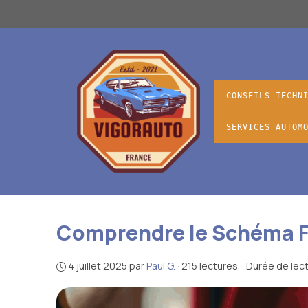
Aller
au
contenu
CONSEILS TECHN
SERVICES AUTOM
Comprendre le Schéma F
4 juillet 2025
par
Paul G.
·
215 lectures
·
Durée de lect