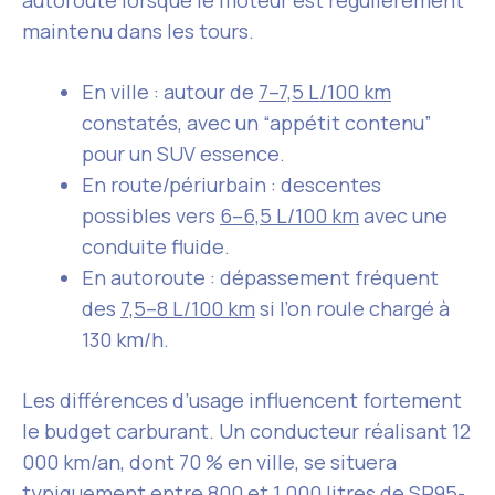
autoroute lorsque le moteur est régulièrement
maintenu dans les tours.
En ville : autour de
7–7,5 L/100 km
constatés, avec un “appétit contenu”
pour un SUV essence.
En route/périurbain : descentes
possibles vers
6–6,5 L/100 km
avec une
conduite fluide.
En autoroute : dépassement fréquent
des
7,5–8 L/100 km
si l’on roule chargé à
130 km/h.
Les différences d’usage influencent fortement
le budget carburant. Un conducteur réalisant 12
000 km/an, dont 70 % en ville, se situera
typiquement entre
800 et 1 000 litres de SP95-