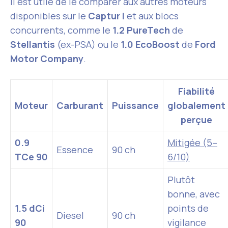
il est utile de le comparer aux autres moteurs
disponibles sur le
Captur I
et aux blocs
concurrents, comme le
1.2 PureTech
de
Stellantis
(ex-PSA) ou le
1.0 EcoBoost
de
Ford
Motor Company
.
Fiabilité
Moteur
Carburant
Puissance
globalement
perçue
0.9
Mitigée (5–
Essence
90 ch
TCe 90
6/10)
Plutôt
bonne, avec
1.5 dCi
points de
Diesel
90 ch
90
vigilance