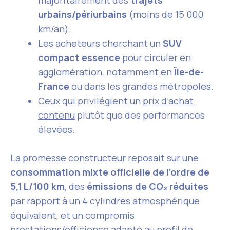
majoritairement des
trajets
urbains/périurbains
(moins de 15 000
km/an).
Les acheteurs cherchant un
SUV
compact essence
pour circuler en
agglomération, notamment en
Île-de-
France
ou dans les grandes métropoles.
Ceux qui privilégient un
prix d’achat
contenu
plutôt que des performances
élevées.
La promesse constructeur reposait sur une
consommation mixte officielle de l’ordre de
5,1 L/100 km
, des
émissions de CO₂ réduites
par rapport à un 4 cylindres atmosphérique
équivalent, et un compromis
prestations/efficience adapté au profil de