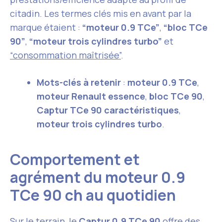
citadin. Les termes clés mis en avant par la
marque étaient :
“moteur 0.9 TCe”
,
“bloc TCe
90”
,
“moteur trois cylindres turbo”
et
“consommation maîtrisée”
.
Mots-clés à retenir
:
moteur 0.9 TCe
,
moteur Renault essence
,
bloc TCe 90
,
Captur TCe 90 caractéristiques
,
moteur trois cylindres turbo
.
Comportement et
agrément du moteur 0.9
TCe 90 ch au quotidien
Sur le terrain, le
Captur 0.9 TCe 90
offre des