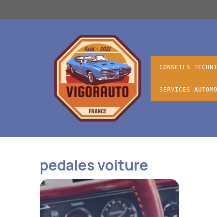
Aller
au
contenu
CONSEILS TECHN
SERVICES AUTOM
pedales voiture