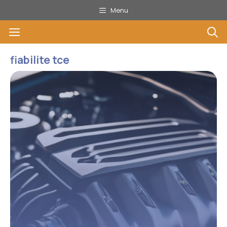
Aller
Menu
au
Menu
contenu
fiabilite tce