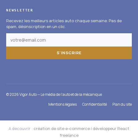
NEWSLETTER
Recevez les meilleurs articles auto chaque semaine. Pas de
spam, désinscription en un clic.
S'INSCRIRE
© 2026 Vigor Auto — Le média de l'auto et de la mécanique
Mentions légales
Confidentialité
Plan du site
A decouvrir :
création de site e-commerce
|
développeur React
freelance